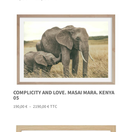
de
prix :
125,00 €
à
1890,00 €
COMPLICITY AND LOVE. MASAI MARA. KENYA
05
Plage
190,00
€
–
2190,00
€
TTC
de
prix :
190,00 €