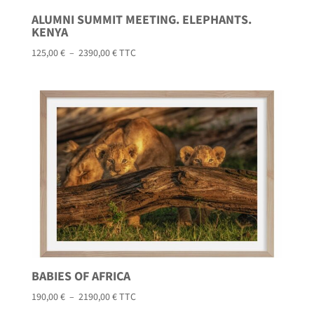
ALUMNI SUMMIT MEETING. ELEPHANTS.
KENYA
Plage
125,00
€
–
2390,00
€
TTC
de
prix :
125,00 €
à
2390,00 €
BABIES OF AFRICA
Plage
190,00
€
–
2190,00
€
TTC
de