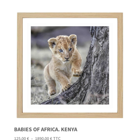
prix :
190,00 €
à
2190,00 €
BABIES OF AFRICA. KENYA
Plage
125,00
€
–
1890,00
€
TTC