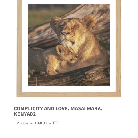
à
2190,00 €
COMPLICITY AND LOVE. MASAI MARA.
KENYA02
Plage
125,00
€
–
1890,00
€
TTC
de
prix :