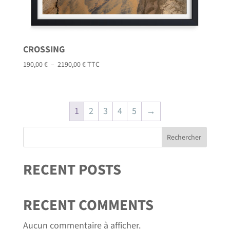
CROSSING
Plage
190,00
€
–
2190,00
€
TTC
de
prix :
190,00 €
1
2
3
4
5
→
à
2190,00 €
Rechercher
RECENT POSTS
RECENT COMMENTS
Aucun commentaire à afficher.