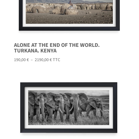
ALONE AT THE END OF THE WORLD.
TURKANA. KENYA
Plage
190,00
€
–
2190,00
€
TTC
de
prix :
190,00 €
à
2190,00 €