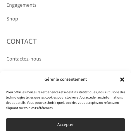
Engagements
Shop
CONTACT
Contactez-nous
RÉSEAUX
Gérer le consentement
Pour offrir les meilleures expériences et à des fins statitstiques, nous utilisons des
technologies telles que les cookies pour stocker et/ou accéder aux informations
des appareils. Vous pouvez choisir quels cookies vous acceptez ou refusez en
cliquant sur Voir les Préférences
Accepter
Olivier Anrigo 2026 · Tous droits réservés