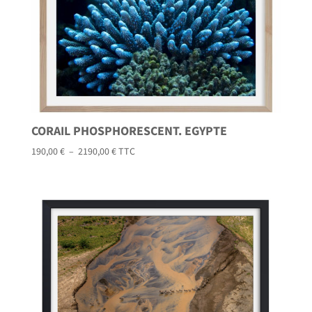
CORAIL PHOSPHORESCENT. EGYPTE
Plage
190,00
€
–
2190,00
€
TTC
de
prix :
190,00 €
à
2190,00 €