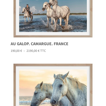
AU GALOP. CAMARGUE. FRANCE
Plage
190,00
€
–
2190,00
€
TTC
de
prix :
190,00 €
à
2190,00 €