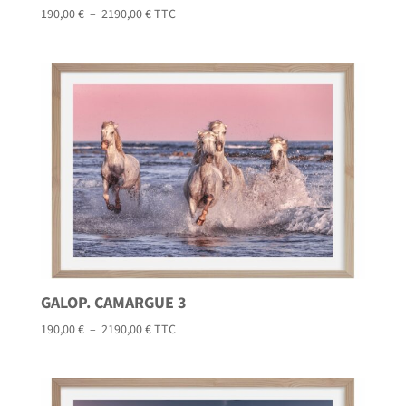
Plage
190,00
€
–
2190,00
€
TTC
de
prix :
190,00 €
à
2190,00 €
GALOP. CAMARGUE 3
Plage
190,00
€
–
2190,00
€
TTC
de
prix :
190,00 €