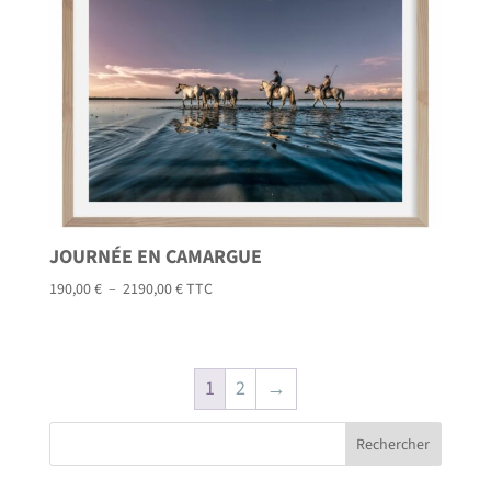
à
2190,00 €
JOURNÉE EN CAMARGUE
Plage
190,00
€
–
2190,00
€
TTC
de
prix :
190,00 €
1
2
→
à
2190,00 €
Rechercher