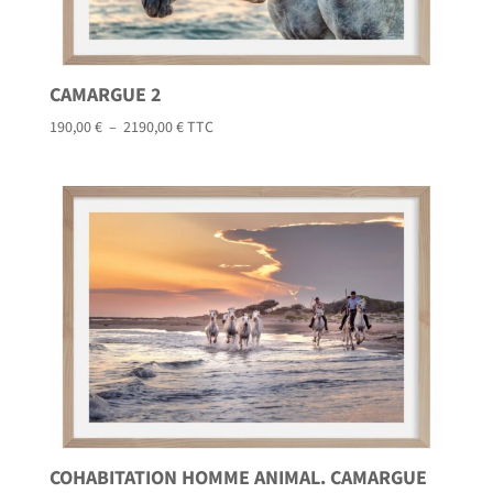
CAMARGUE 2
Plage
190,00
€
–
2190,00
€
TTC
de
prix :
190,00 €
à
2190,00 €
COHABITATION HOMME ANIMAL. CAMARGUE