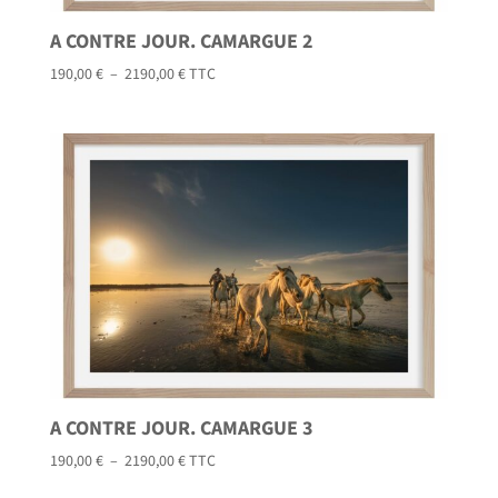
A CONTRE JOUR. CAMARGUE 2
Plage
190,00
€
–
2190,00
€
TTC
de
prix :
190,00 €
à
2190,00 €
A CONTRE JOUR. CAMARGUE 3
Plage
190,00
€
–
2190,00
€
TTC
de