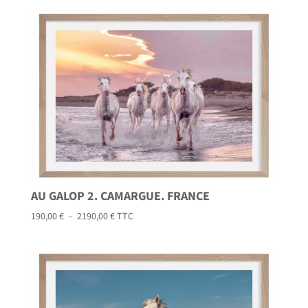
prix :
190,00 €
à
2190,00 €
AU GALOP 2. CAMARGUE. FRANCE
Plage
190,00
€
–
2190,00
€
TTC
de
prix :
190,00 €
à
2190,00 €