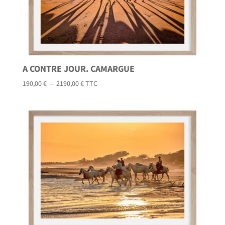
A CONTRE JOUR. CAMARGUE
Plage
190,00
€
–
2190,00
€
TTC
de
prix :
190,00 €
à
2190,00 €