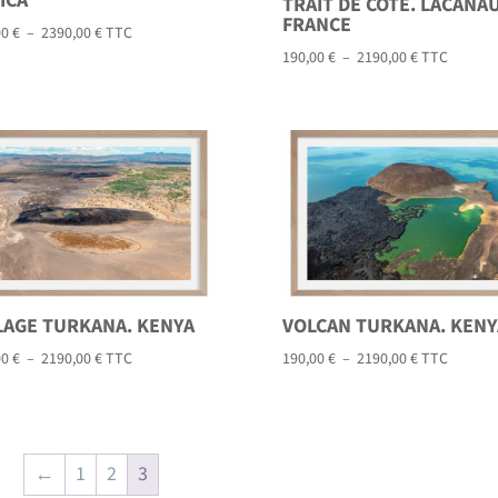
ICA
TRAIT DE CÔTE. LACANAU
FRANCE
Plage
00
€
–
2390,00
€
TTC
Plage
190,00
€
–
2190,00
€
TTC
de
de
prix :
prix :
125,00 €
190,00 €
à
à
2390,00 €
2190,00 €
LAGE TURKANA. KENYA
VOLCAN TURKANA. KENY
Plage
Plage
00
€
–
2190,00
€
TTC
190,00
€
–
2190,00
€
TTC
de
de
prix :
prix :
190,00 €
190,00 €
à
à
←
1
2
3
2190,00 €
2190,00 €