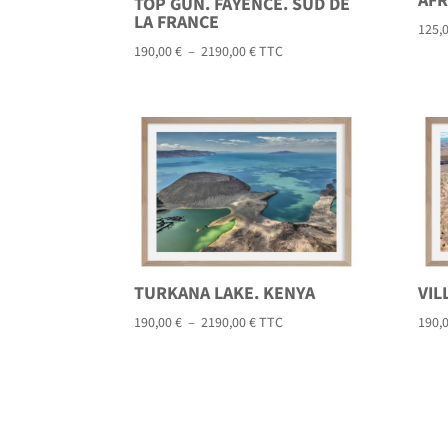
AFR
TOP GUN. FAYENCE. SUD DE
LA FRANCE
125,
Plage
190,00
€
–
2190,00
€
TTC
de
prix :
190,00 €
à
2190,00 €
TURKANA LAKE. KENYA
VIL
Plage
190,00
€
–
2190,00
€
TTC
190,
de
prix :
190,00 €
à
2190,00 €