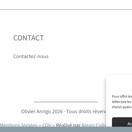
CONTACT
Contactez-nous
Pour offrir le
telles que le
choisir quels
Olivier Anrigo 2026 · Tous droits réservés
Ac
Mentions légales
–
CGV
– Réalisé par
Alexis Collaudin Digita