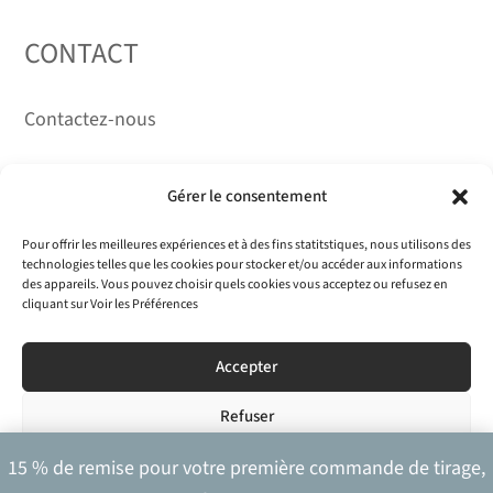
CONTACT
Contactez-nous
RÉSEAUX
Gérer le consentement
Pour offrir les meilleures expériences et à des fins statitstiques, nous utilisons des
technologies telles que les cookies pour stocker et/ou accéder aux informations
des appareils. Vous pouvez choisir quels cookies vous acceptez ou refusez en
cliquant sur Voir les Préférences
Accepter
Olivier Anrigo 2026 · Tous droits réservés
Refuser
Mentions légales
–
CGV
– Réalisé par
Alexis Collaudin
Digital
Voir les préférences
15 % de remise pour votre première commande de tirage,