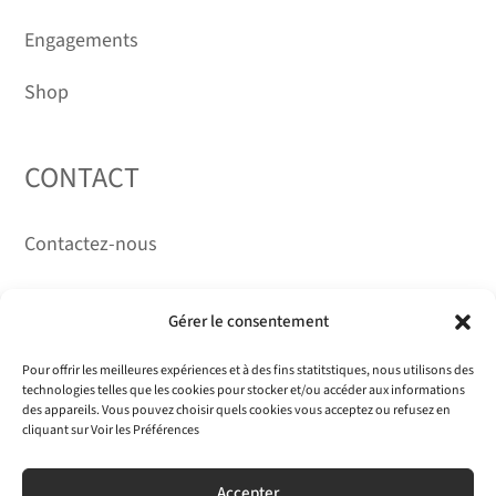
Engagements
Shop
CONTACT
Contactez-nous
RÉSEAUX
Gérer le consentement
Pour offrir les meilleures expériences et à des fins statitstiques, nous utilisons des
technologies telles que les cookies pour stocker et/ou accéder aux informations
des appareils. Vous pouvez choisir quels cookies vous acceptez ou refusez en
cliquant sur Voir les Préférences
Accepter