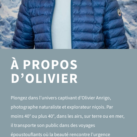
À PROPOS
D’OLIVIER
Plongez dans l’univers captivant d’Olivier Anrigo,
photographe naturaliste et explorateur niçois. Par
moins 40° ou plus 40°, dans les airs, sur terre ou en mer,
il transporte son public dans des voyages
époustouflants où la beauté rencontre l’urgence