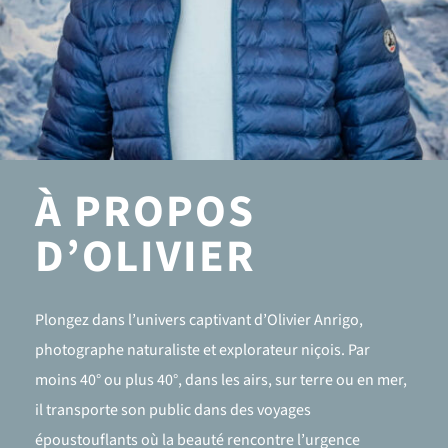
À PROPOS
D’OLIVIER
Plongez dans l’univers captivant d’Olivier Anrigo,
photographe naturaliste et explorateur niçois. Par
moins 40° ou plus 40°, dans les airs, sur terre ou en mer,
il transporte son public dans des voyages
époustouflants où la beauté rencontre l’urgence