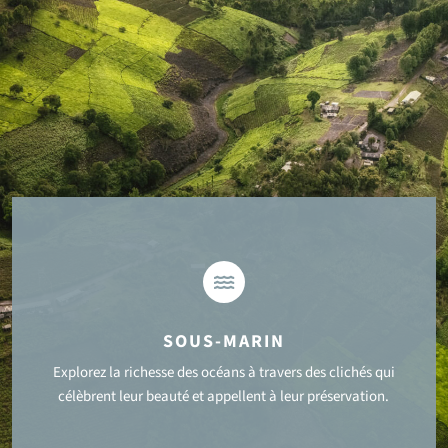

SOUS-MARIN
Explorez la richesse des océans à travers des clichés qui
célèbrent leur beauté et appellent à leur préservation.
VOIR PLUS