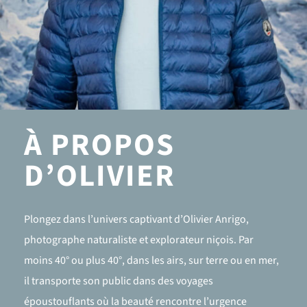
À PROPOS
D’OLIVIER
Plongez dans l’univers captivant d’Olivier Anrigo,
photographe naturaliste et explorateur niçois. Par
moins 40° ou plus 40°, dans les airs, sur terre ou en mer,
il transporte son public dans des voyages
époustouflants où la beauté rencontre l’urgence