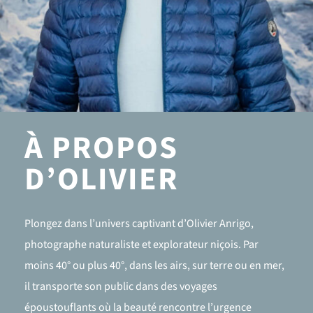
À PROPOS
D’OLIVIER
Plongez dans l’univers captivant d’Olivier Anrigo,
photographe naturaliste et explorateur niçois. Par
moins 40° ou plus 40°, dans les airs, sur terre ou en mer,
il transporte son public dans des voyages
époustouflants où la beauté rencontre l’urgence