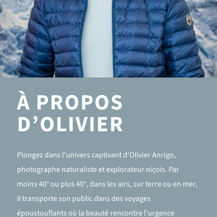
À PROPOS
D’OLIVIER
Plongez dans l’univers captivant d’Olivier Anrigo,
photographe naturaliste et explorateur niçois. Par
moins 40° ou plus 40°, dans les airs, sur terre ou en mer,
il transporte son public dans des voyages
époustouflants où la beauté rencontre l’urgence